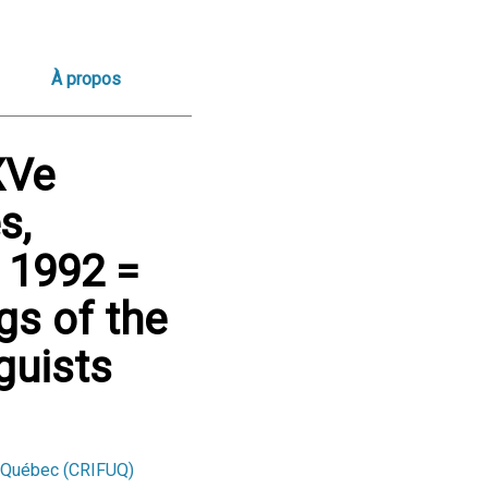
À propos
XVe
s,
t 1992 =
gs of the
guists
au Québec (CRIFUQ)