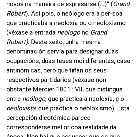
novos na maneira de expresarse (...)” (
Grand
Robert
). Así pois, o neólogo era a per-soa
que practicaba a neoloxía ou o neoloxismo
(véxase a entrada
neólogo
no
Grand
Robert)
. Deste xeito, unha mesma
denominación servía para designar dúas
ocupacións, dúas teses moi diferentes, case
antinómicas, pero que tiñan os seus
respectivos partidarios (véxase non
obstante Mercier 1801 : VII, que distingue
entre
neólogo
, que practica a neoloxía, e o
neoloxista
, que practica o neoloxismo). Esta
percepción dicotómica parece
corresponderse mellor coa realidade da
época. Non hai que esquecer que os que